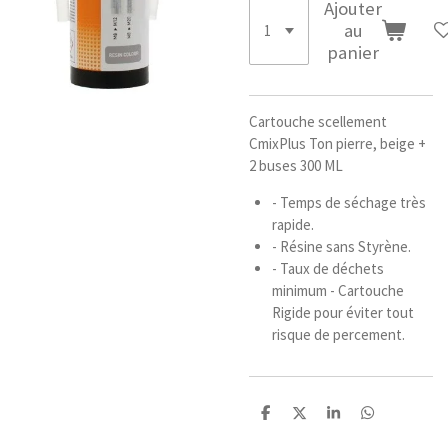
Ajouter
au
panier
Cartouche scellement
CmixPlus Ton pierre, beige +
2 buses 300 ML
- Temps de séchage très
rapide.
- Résine sans Styrène.
- Taux de déchets
minimum - Cartouche
Rigide pour éviter tout
risque de percement.
P
P
P
P
a
a
a
a