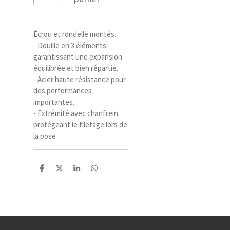
Écrou et rondelle montés.
- Douille en 3 éléments
garantissant une expansion
équilibrée et bien répartie.
- Acier haute résistance pour
des performances
importantes.
- Extrémité avec chanfrein
protégeant le filetage lors de
la pose
P
P
P
P
a
a
a
a
r
r
r
r
t
t
t
t
a
a
a
a
g
g
g
g
e
e
e
e
r
r
r
r