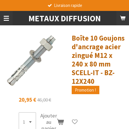
Livraison rapide
Passer
au
METAUX DIFFUSION
contenu
principal
Boîte 10 Goujons
d'ancrage acier
zingué M12 x
240 x 80 mm
SCELL-IT - BZ-
12X240
Promotion !
20,95 €
46,00 €
Ajouter
au
panier