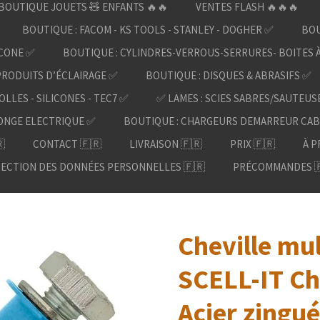
BOUTIQUE JOUETS 🧸 ENFANTS 🔥🔥
VENTES FLASH 🔥🔥🔥
BOUTIQUE : FACOM - KS TOOLS - STANLEY - DOGHER ✅
BOU
ICONE ✅
BOUTIQUE : CYLINDRES-VERROUS-SERRURES- BOITES 
PRODUITS D’ÉCLAIRAGE ✅
BOUTIQUE : DISQUES & ABRASIFS ✅
OLLES - SILICONES - TEC7 ✅
✅ LAMES : SCIES SABRES/SAUTEUS
ONGE ELECTRIQUE ✅
BOUTIQUE : CHARGEURS DEMARREUR CAB

CONTACT 🇫🇷
LIVRAISON 🇫🇷
PRIX 🇫🇷
À P
ECTION DES DONNÉES PERSONNELLES 🇫🇷
PRÉCOMMANDES 
Cheville mu
SCELL-IT Ch
Acier zingué