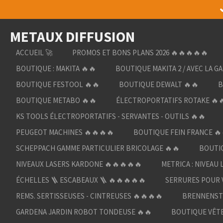
Passer
au
METAUX DIFFUSION
contenu
principal
ACCUEIL 🚀
PROMOS ET BONS PLANS 2026 🔥🔥🔥🔥🔥
BOUTIQUE : MAKITA 🔥🔥
BOUTIQUE MAKITA 2 / AVEC LA G
BOUTIQUE FESTOOL 🔥🔥
BOUTIQUE DEWALT 🔥🔥
B
BOUTIQUE METABO 🔥🔥
ÉLECTROPORTATIFS ROTAKE 🔥
KS TOOLS ÉLECTROPORTATIFS - SERVANTES - OUTILS 🔥🔥
PEUGEOT MACHINES 🔥🔥🔥🔥
BOUTIQUE FEIN FRANCE 🔥
SCHEPPACH GAMME PARTICULIER BRICOLAGE 🔥🔥
BOUTIQ
NIVEAUX LASERS KARDONE 🔥🔥🔥🔥🔥
METRICA : NIVEAU 
ÉCHELLES 🪜 ESCABEAUX 🪜 🔥🔥🔥🔥🔥
SERRURES POUR V
REMS. SERTISSEUSES - CINTREUSES 🔥🔥🔥🔥
BRENNENST
GARDENA JARDIN ROBOT TONDEUSE 🔥🔥
BOUTIQUE VÊTE