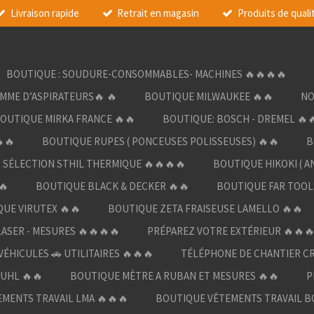
Livraison rapide
Retrait en magasin
Produits de quali
BOUTIQUE : SOUDURE-CONSOMMABLES- MACHINES 🔥🔥🔥🔥
AMME D’ASPIRATEURS🔥 🔥
BOUTIQUE MILWAUKEE 🔥🔥
NO
OUTIQUE MIRKA FRANCE 🔥🔥
BOUTIQUE: BOSCH - DREMEL 🔥
🔥
BOUTIQUE RUPES ( PONCEUSES POLISSEUSES) 🔥🔥
B
SÉLECTION STHIL THERMIQUE 🔥🔥🔥🔥
BOUTIQUE HIKOKI ( A
🔥
BOUTIQUE BLACK & DECKER 🔥🔥
BOUTIQUE FAR TOOL
UE VIRUTEX 🔥🔥
BOUTIQUE ZETA FRAISEUSE LAMELLO 🔥🔥
LASER - MESURES 🔥🔥🔥🔥
PRÉPAREZ VOTRE EXTÉRIEUR 🔥🔥
ÉHICULES 🚗 UTILITAIRES 🔥🔥🔥
TÉLÉPHONE DE CHANTIER C
UHL 🔥🔥
BOUTIQUE MÈTRE A RUBAN ET MESURES 🔥🔥
P
MENTS TRAVAIL LMA 🔥🔥🔥
BOUTIQUE VÊTEMENTS TRAVAIL B