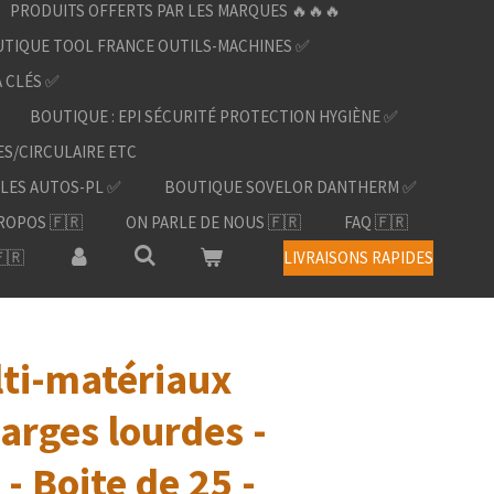
PRODUITS OFFERTS PAR LES MARQUES 🔥🔥🔥
TIQUE TOOL FRANCE OUTILS-MACHINES ✅
À CLÉS ✅
BOUTIQUE : EPI SÉCURITÉ PROTECTION HYGIÈNE ✅
ES/CIRCULAIRE ETC
LES AUTOS-PL ✅
BOUTIQUE SOVELOR DANTHERM ✅
ROPOS 🇫🇷
ON PARLE DE NOUS 🇫🇷
FAQ 🇫🇷
🇷
LIVRAISONS RAPIDES
lti-matériaux
arges lourdes -
 - Boite de 25 -