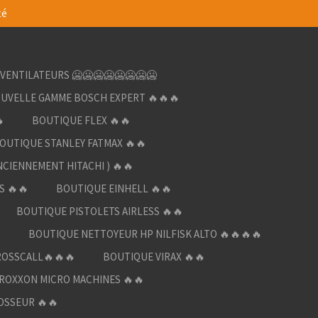
té
VENTILATEURS 🥶🥶🥶🥶🥶🥶🥶🥶
UVELLE GAMME BOSCH EXPERT 🔥🔥🔥

BOUTIQUE FLEX 🔥🔥
OUTIQUE STANLEY FATMAX 🔥🔥
NCIENNEMENT HITACHI ) 🔥🔥
S 🔥🔥
BOUTIQUE EINHELL 🔥🔥
BOUTIQUE PISTOLETS AIRLESS 🔥🔥

BOUTIQUE NETTOYEUR HP NILFISK ALTO 🔥🔥🔥🔥
ROSSCALL🔥🔥🔥
BOUTIQUE VIRAX 🔥🔥
ROXXON MICRO MACHINES 🔥🔥
OSSEUR 🔥🔥