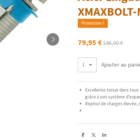
XMAXBOLT-
Promotion !
79,95 €
148,00 €
Ajouter au pani
Excellente tenue dans tous 
grâce à son système d’expan
Reprise de charges élevée,
P
P
P