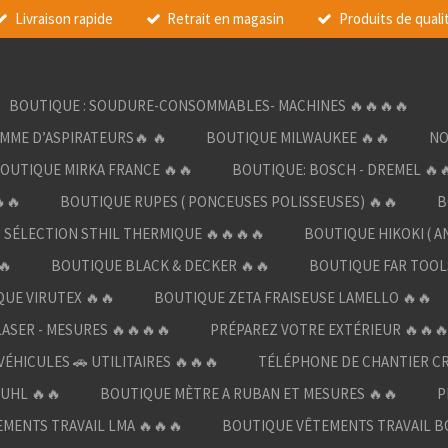
Livraison rapide
Retrait en magasin
Produits de quali
BOUTIQUE : SOUDURE-CONSOMMABLES- MACHINES 🔥🔥🔥🔥
AMME D’ASPIRATEURS🔥 🔥
BOUTIQUE MILWAUKEE 🔥🔥
NO
OUTIQUE MIRKA FRANCE 🔥🔥
BOUTIQUE: BOSCH - DREMEL 🔥
🔥
BOUTIQUE RUPES ( PONCEUSES POLISSEUSES) 🔥🔥
B
SÉLECTION STHIL THERMIQUE 🔥🔥🔥🔥
BOUTIQUE HIKOKI ( A
🔥
BOUTIQUE BLACK & DECKER 🔥🔥
BOUTIQUE FAR TOOL
UE VIRUTEX 🔥🔥
BOUTIQUE ZETA FRAISEUSE LAMELLO 🔥🔥
LASER - MESURES 🔥🔥🔥🔥
PRÉPAREZ VOTRE EXTÉRIEUR 🔥🔥
ÉHICULES 🚗 UTILITAIRES 🔥🔥🔥
TÉLÉPHONE DE CHANTIER C
UHL 🔥🔥
BOUTIQUE MÈTRE A RUBAN ET MESURES 🔥🔥
P
MENTS TRAVAIL LMA 🔥🔥🔥
BOUTIQUE VÊTEMENTS TRAVAIL B