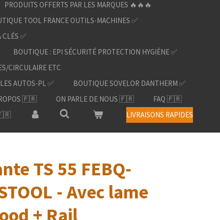
PRODUITS OFFERTS PAR LES MARQUES 🔥🔥🔥
TIQUE TOOL FRANCE OUTILS-MACHINES ✅
À CLÉS ✅
BOUTIQUE : EPI SÉCURITÉ PROTECTION HYGIÈNE ✅
ES/CIRCULAIRE ETC
LES AUTOS-PL ✅
BOUTIQUE SOVELOR DANTHERM ✅
ROPOS 🇫🇷
ON PARLE DE NOUS 🇫🇷
FAQ 🇫🇷
🇷
LIVRAISONS RAPIDES
ante TS 55 FEBQ-
ESTOOL - Avec lame
od + Rail