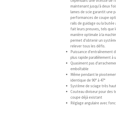
cependant une vitesse de fo
maintenant jusqu'à deux fois
lames de scie garantit une p
performances de coupe optim
rails de guidage ou la butée 
fait leurs preuves, tels que 
manière optimale à la machin
permet d'obtenir un système
relever tous les défis.
Puissance d'entraînement dém
plus rapide parallèlement à 
Quasiment pas d'arrachemen
emboîtable
Même pendant le pivotement
identique de 90° à 47°
Système de sciage très hau
Couteau diviseur pour des tr
coupe déjà existant
Réglage angulaire avec fonct