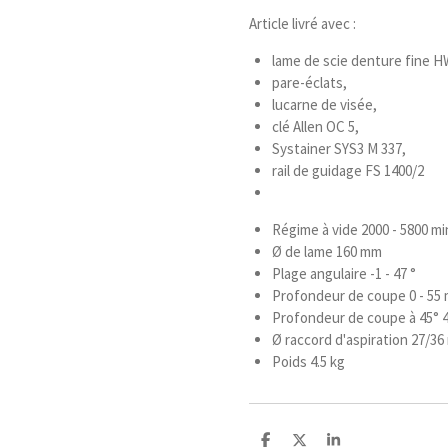
Article livré avec :
lame de scie denture fine 
pare-éclats,
lucarne de visée,
clé Allen OC 5,
Systainer SYS3 M 337,
rail de guidage FS 1400/2
Régime à vide 2000 - 5800 mi
Ø de lame 160 mm
Plage angulaire -1 - 47 °
Profondeur de coupe 0 - 55
Profondeur de coupe à 45° 
Ø raccord d'aspiration 27/3
Poids 4.5 kg
P
P
P