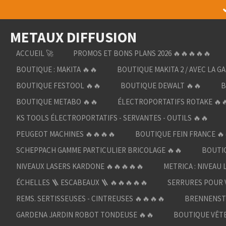
Passer
au
METAUX DIFFUSION
contenu
principal
ACCUEIL 🚀
PROMOS ET BONS PLANS 2026 🔥🔥🔥🔥🔥
BOUTIQUE : MAKITA 🔥🔥
BOUTIQUE MAKITA 2 / AVEC LA G
BOUTIQUE FESTOOL 🔥🔥
BOUTIQUE DEWALT 🔥🔥
B
BOUTIQUE METABO 🔥🔥
ÉLECTROPORTATIFS ROTAKE 🔥
KS TOOLS ÉLECTROPORTATIFS - SERVANTES - OUTILS 🔥🔥
PEUGEOT MACHINES 🔥🔥🔥🔥
BOUTIQUE FEIN FRANCE 🔥
SCHEPPACH GAMME PARTICULIER BRICOLAGE 🔥🔥
BOUTIQ
NIVEAUX LASERS KARDONE 🔥🔥🔥🔥🔥
METRICA : NIVEAU 
ÉCHELLES 🪜 ESCABEAUX 🪜 🔥🔥🔥🔥🔥
SERRURES POUR V
REMS. SERTISSEUSES - CINTREUSES 🔥🔥🔥🔥
BRENNENST
GARDENA JARDIN ROBOT TONDEUSE 🔥🔥
BOUTIQUE VÊTE