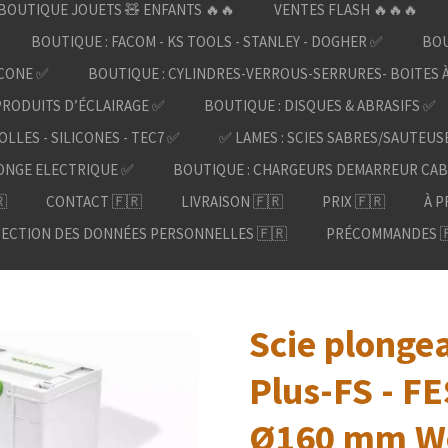
BOUTIQUE JOUETS 🧸 ENFANTS 🔥🔥
VENTES FLASH 🔥🔥🔥
BOUTIQUE : FACOM - KS TOOLS - STANLEY - DOGHER ✅
BOU
ICONE ✅
BOUTIQUE : CYLINDRES-VERROUS-SERRURES- BOITES 
PRODUITS D’ÉCLAIRAGE ✅
BOUTIQUE : DISQUES & ABRASIFS ✅
OLLES - SILICONES - TEC7 ✅
✅ LAMES : SCIES SABRES/SAUTEUS
ONGE ELECTRIQUE ✅
BOUTIQUE : CHARGEURS DEMARREUR CAB

CONTACT 🇫🇷
LIVRAISON 🇫🇷
PRIX 🇫🇷
À P
ECTION DES DONNÉES PERSONNELLES 🇫🇷
PRÉCOMMANDES 
Scie plonge
Plus-FS - F
Ø160 mm Wo