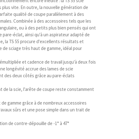
nctionnement encore inédite : la TS 55 scie
 plus vite. En outre, la nouvelle génération de
arfaite qualité de coupe parallèlement à des
ales. Combinée à des accessoires tels que les
angulaire, ou à des petits plus bien pensés qui ont
le pare-éclat, ainsi qu'à un aspirateur adapté de
e, la TS 55 procure d'excellents résultats et
 de sciage très haut de gamme, idéal pour
ultipliée et cadence de travail jusqu'à deux fois
une longévité accrue des lames de scie
t des deux côtés grâce au pare-éclats
 de la scie, l'arête de coupe reste constamment
t de gamme grâce à de nombreux accessoires
avaux sûrs et une pose simple dans un trait de
ion de contre-dépouille de -1° à 47°