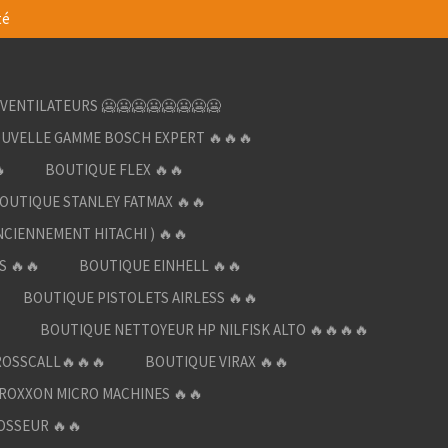
té
VENTILATEURS 🥶🥶🥶🥶🥶🥶🥶🥶
UVELLE GAMME BOSCH EXPERT 🔥🔥🔥

BOUTIQUE FLEX 🔥🔥
OUTIQUE STANLEY FATMAX 🔥🔥
NCIENNEMENT HITACHI ) 🔥🔥
S 🔥🔥
BOUTIQUE EINHELL 🔥🔥
BOUTIQUE PISTOLETS AIRLESS 🔥🔥

BOUTIQUE NETTOYEUR HP NILFISK ALTO 🔥🔥🔥🔥
ROSSCALL🔥🔥🔥
BOUTIQUE VIRAX 🔥🔥
ROXXON MICRO MACHINES 🔥🔥
OSSEUR 🔥🔥