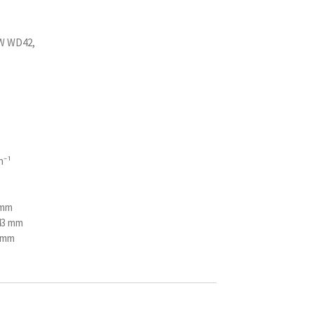
HW WD42,
n⁻¹
 mm
43 mm
6 mm