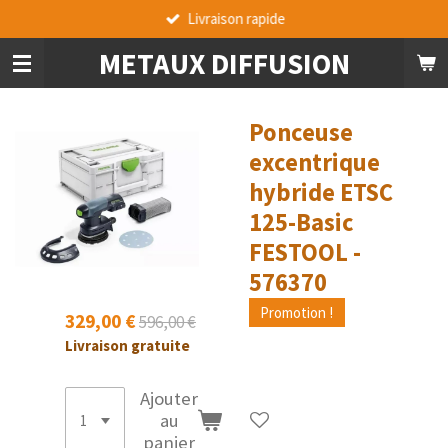
Livraison rapide
Passer
au
METAUX DIFFUSION
contenu
principal
Ponceuse
excentrique
hybride ETSC
125-Basic
FESTOOL -
576370
Promotion !
329,00 €
596,00 €
Livraison gratuite
Ajouter
au
panier