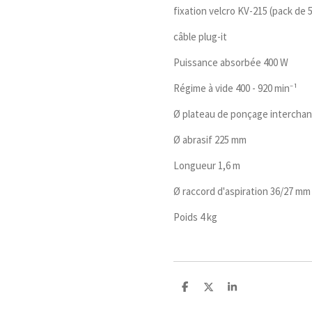
fixation velcro KV-215 (pack de 5
câble plug-it
Puissance absorbée 400 W
Régime à vide 400 - 920 min⁻¹
Ø plateau de ponçage intercha
Ø abrasif 225 mm
Longueur 1,6 m
Ø raccord d'aspiration 36/27 mm
Poids 4 kg
P
P
P
a
a
a
r
r
r