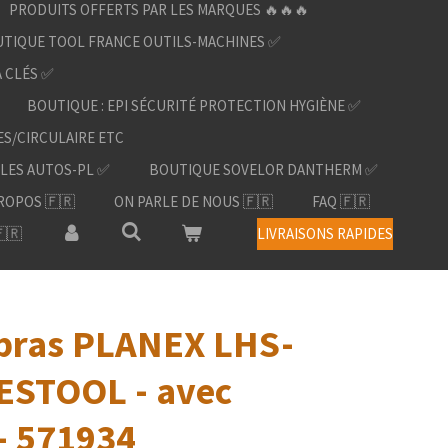
PRODUITS OFFERTS PAR LES MARQUES 🔥🔥🔥
TIQUE TOOL FRANCE OUTILS-MACHINES ✅
À CLÉS ✅
BOUTIQUE : EPI SÉCURITÉ PROTECTION HYGIÈNE ✅
ES/CIRCULAIRE ETC
LES AUTOS-PL ✅
BOUTIQUE SOVELOR DANTHERM ✅
ROPOS 🇫🇷
ON PARLE DE NOUS 🇫🇷
FAQ 🇫🇷
🇷
LIVRAISONS RAPIDES
 bras PLANEX LHS-
FESTOOL - avec
 - 571934