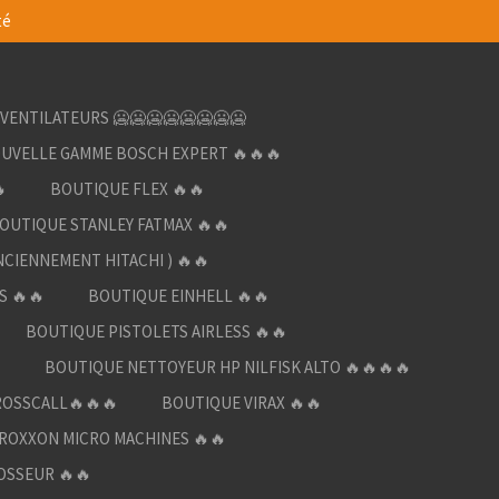
té
VENTILATEURS 🥶🥶🥶🥶🥶🥶🥶🥶
UVELLE GAMME BOSCH EXPERT 🔥🔥🔥

BOUTIQUE FLEX 🔥🔥
OUTIQUE STANLEY FATMAX 🔥🔥
NCIENNEMENT HITACHI ) 🔥🔥
S 🔥🔥
BOUTIQUE EINHELL 🔥🔥
BOUTIQUE PISTOLETS AIRLESS 🔥🔥

BOUTIQUE NETTOYEUR HP NILFISK ALTO 🔥🔥🔥🔥
ROSSCALL🔥🔥🔥
BOUTIQUE VIRAX 🔥🔥
ROXXON MICRO MACHINES 🔥🔥
OSSEUR 🔥🔥