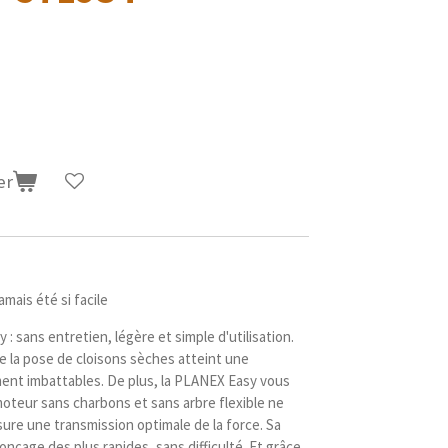
er
mais été si facile
 sans entretien, légère et simple d'utilisation.
de la pose de cloisons sèches atteint une
iment imbattables. De plus, la PLANEX Easy vous
moteur sans charbons et sans arbre flexible ne
sure une transmission optimale de la force. Sa
ponçage des plus rapides, sans difficulté. Et grâce