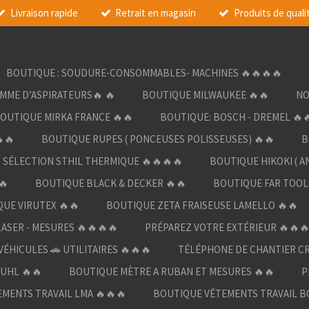
Livraison rapide
Retrait en magasin
Produits de quali
BOUTIQUE : SOUDURE-CONSOMMABLES- MACHINES 🔥🔥🔥🔥
AMME D’ASPIRATEURS🔥 🔥
BOUTIQUE MILWAUKEE 🔥🔥
NO
OUTIQUE MIRKA FRANCE 🔥🔥
BOUTIQUE: BOSCH - DREMEL 🔥
🔥
BOUTIQUE RUPES ( PONCEUSES POLISSEUSES) 🔥🔥
B
SÉLECTION STHIL THERMIQUE 🔥🔥🔥🔥
BOUTIQUE HIKOKI ( A
🔥
BOUTIQUE BLACK & DECKER 🔥🔥
BOUTIQUE FAR TOOL
UE VIRUTEX 🔥🔥
BOUTIQUE ZETA FRAISEUSE LAMELLO 🔥🔥
LASER - MESURES 🔥🔥🔥🔥
PRÉPAREZ VOTRE EXTÉRIEUR 🔥🔥
ÉHICULES 🚗 UTILITAIRES 🔥🔥🔥
TÉLÉPHONE DE CHANTIER C
UHL 🔥🔥
BOUTIQUE MÈTRE A RUBAN ET MESURES 🔥🔥
P
MENTS TRAVAIL LMA 🔥🔥🔥
BOUTIQUE VÊTEMENTS TRAVAIL B