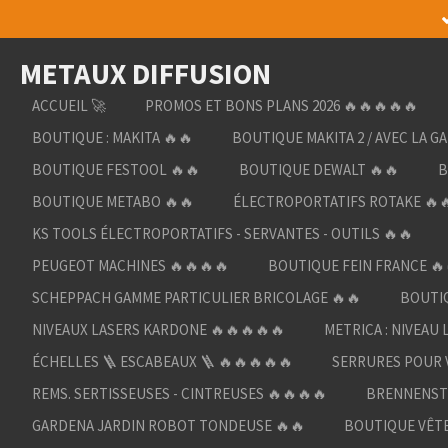
Passer
au
METAUX DIFFUSION
contenu
principal
ACCUEIL 🚀
PROMOS ET BONS PLANS 2026 🔥🔥🔥🔥🔥
BOUTIQUE : MAKITA 🔥🔥
BOUTIQUE MAKITA 2 / AVEC LA G
BOUTIQUE FESTOOL 🔥🔥
BOUTIQUE DEWALT 🔥🔥
B
BOUTIQUE METABO 🔥🔥
ÉLECTROPORTATIFS ROTAKE 🔥
KS TOOLS ÉLECTROPORTATIFS - SERVANTES - OUTILS 🔥🔥
PEUGEOT MACHINES 🔥🔥🔥🔥
BOUTIQUE FEIN FRANCE 🔥
SCHEPPACH GAMME PARTICULIER BRICOLAGE 🔥🔥
BOUTIQ
NIVEAUX LASERS KARDONE 🔥🔥🔥🔥🔥
METRICA : NIVEAU 
ÉCHELLES 🪜 ESCABEAUX 🪜 🔥🔥🔥🔥🔥
SERRURES POUR V
REMS. SERTISSEUSES - CINTREUSES 🔥🔥🔥🔥
BRENNENST
GARDENA JARDIN ROBOT TONDEUSE 🔥🔥
BOUTIQUE VÊTE