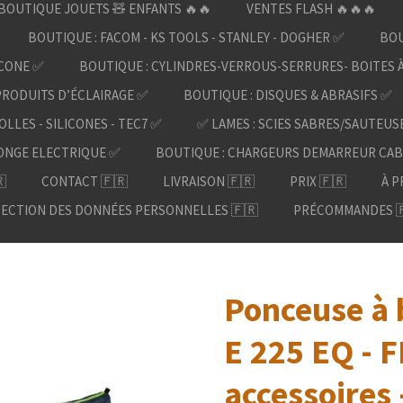
BOUTIQUE JOUETS 🧸 ENFANTS 🔥🔥
VENTES FLASH 🔥🔥🔥
BOUTIQUE : FACOM - KS TOOLS - STANLEY - DOGHER ✅
BOU
ICONE ✅
BOUTIQUE : CYLINDRES-VERROUS-SERRURES- BOITES 
PRODUITS D’ÉCLAIRAGE ✅
BOUTIQUE : DISQUES & ABRASIFS ✅
OLLES - SILICONES - TEC7 ✅
✅ LAMES : SCIES SABRES/SAUTEUS
ONGE ELECTRIQUE ✅
BOUTIQUE : CHARGEURS DEMARREUR CAB

CONTACT 🇫🇷
LIVRAISON 🇫🇷
PRIX 🇫🇷
À P
ECTION DES DONNÉES PERSONNELLES 🇫🇷
PRÉCOMMANDES 
Ponceuse à
E 225 EQ - 
accessoires