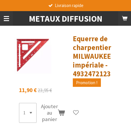
Livraison rapide
Passer
au
METAUX DIFFUSION
contenu
principal
Equerre de
charpentier
MILWAUKEE
impériale -
4932472123
Promotion !
11,90 €
23,95 €
Ajouter
au
panier