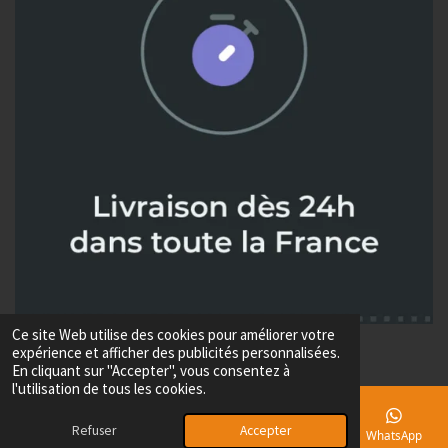
Ce site Web utilise des cookies pour améliorer votre
© 2024 - 2026 Metaux diffusion
expérience et afficher des publicités personnalisées.
Propulsé par
Webador
En cliquant sur "Accepter", vous consentez à
l'utilisation de tous les cookies.
Refuser
Accepter
E-mail
Téléphone
Carte
Facebook
WhatsApp