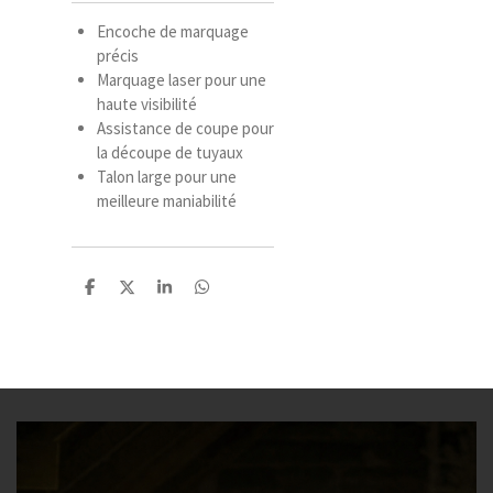
Encoche de marquage
précis
Marquage laser pour une
haute visibilité
Assistance de coupe pour
la découpe de tuyaux
Talon large pour une
meilleure maniabilité
P
P
P
P
a
a
a
a
r
r
r
r
t
t
t
t
a
a
a
a
g
g
g
g
e
e
e
e
r
r
r
r