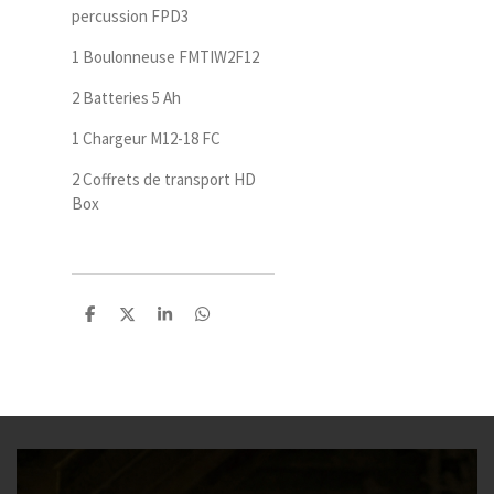
percussion FPD3
1 Boulonneuse FMTIW2F12
2 Batteries 5 Ah
1 Chargeur M12-18 FC
2 Coffrets de transport HD
Box
P
P
P
P
a
a
a
a
r
r
r
r
t
t
t
t
a
a
a
a
g
g
g
g
e
e
e
e
r
r
r
r