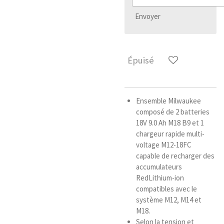
Envoyer
Épuisé
Ensemble Milwaukee
composé de 2 batteries
18V 9.0 Ah M18 B9 et 1
chargeur rapide multi-
voltage M12-18FC
capable de recharger des
accumulateurs
RedLithium-ion
compatibles avec le
système M12, M14 et
M18.
Selon la tension et