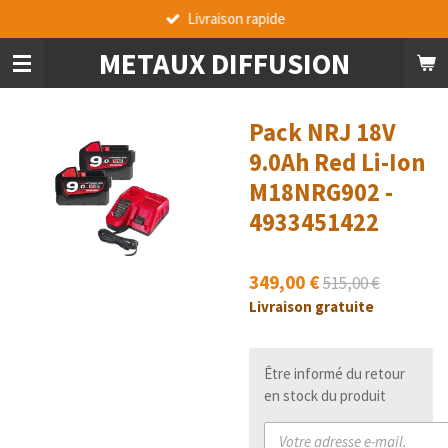
Livraison rapide
Passer
au
METAUX DIFFUSION
contenu
principal
Pack NRJ 18V
9.0Ah Red Li-Ion
M18NRG902 -
4933451422
349,00 €
515,00 €
Livraison gratuite
Être informé du retour
en stock du produit