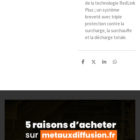
de la technologie RedLink
Plus ; un système
breveté avec triple
protection contre la
surcharge, la surchauffe
et la décharge totale.
P
P
P
P
a
a
a
a
r
r
r
r
t
t
t
t
a
a
a
a
g
g
g
g
e
e
e
e
r
r
r
r