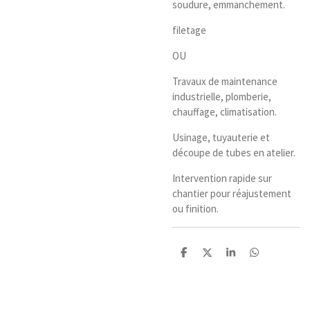
soudure, emmanchement.
filetage
OU
Travaux de maintenance
industrielle, plomberie,
chauffage, climatisation.
Usinage, tuyauterie et
découpe de tubes en atelier.
Intervention rapide sur
chantier pour réajustement
ou finition.
P
P
P
P
a
a
a
a
r
r
r
r
t
t
t
t
a
a
a
a
g
g
g
g