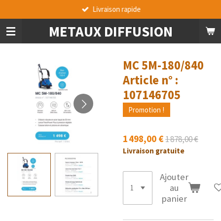
Livraison rapide
Passer
au
METAUX DIFFUSION
contenu
principal
MC 5M-180/840
Article n° :
107146705
Promotion !
1 498,00 €
1 878,00 €
Livraison gratuite
Ajouter
au
panier