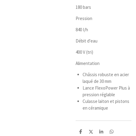
180 bars
Pression
840 I/h
Débit d'eau
400 V (tri)
Alimentation
Châssis robuste en acier
laqué de 30 mm
Lance FlexoPower Plus à
pression réglable
Culasse laiton et pistons
en céramique
P
P
P
P