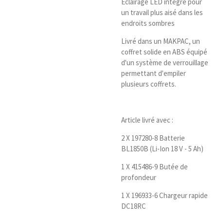
Éclairage LED intégré pour
un travail plus aisé dans les
endroits sombres
Livré dans un MAKPAC, un
coffret solide en ABS équipé
d'un système de verrouillage
permettant d'empiler
plusieurs coffrets.
Article livré avec :
2 X 197280-8 Batterie
BL1850B (Li-Ion 18 V - 5 Ah)
1 X 415486-9 Butée de
profondeur
1 X 196933-6 Chargeur rapide
DC18RC