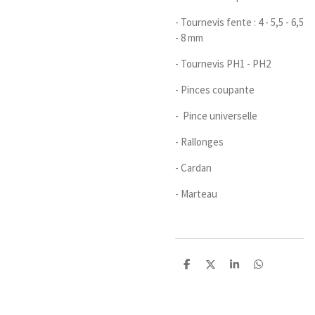
- Tournevis fente : 4 - 5,5 - 6,5
- 8 mm
- Tournevis PH1 - PH2
- Pinces coupante
- Pince universelle
- Rallonges
- Cardan
- Marteau
P
P
P
P
a
a
a
a
r
r
r
r
t
t
t
t
a
a
a
a