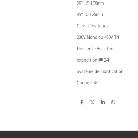
90° : @ 170mm
45° : O 125mm
Caractéristiques
230V Mono ou 400V Tri
Descente Assistée
expedition 🚚 24h
Système de lubrification
Coupe à 45°
P
P
P
P
a
a
a
a
r
r
r
r
t
t
t
t
a
a
a
a
g
g
g
g
e
e
e
e
r
r
r
r