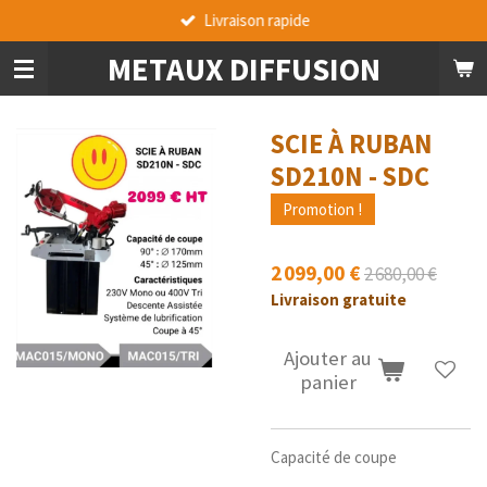
Livraison rapide
Passer
au
METAUX DIFFUSION
contenu
principal
SCIE À RUBAN
SD210N - SDC
Promotion !
2 099,00 €
2 680,00 €
Livraison gratuite
Ajouter au
panier
Capacité de coupe