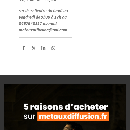
service clients : du lundi au
vendredi de 9h30 à 17h au
0467940117 ou mail
metauxdiffusion@aol.com
P
P
P
P
a
a
a
a
r
r
r
r
t
t
t
t
a
a
a
a
g
g
g
g
e
e
e
e
r
r
r
r