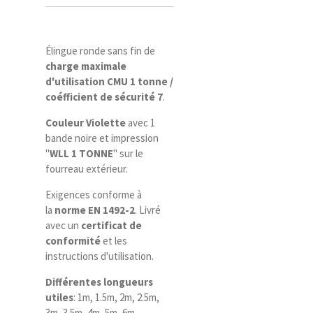
Élingue ronde sans fin de
charge maximale
d'utilisation CMU 1 tonne /
coéfficient de sécurité 7
.
Couleur Violette
avec 1
bande noire et impression
"
WLL 1 TONNE
" sur le
fourreau extérieur.
Exigences conforme à
la
norme EN 1492-2
. Livré
avec un
certificat de
conformité
et les
instructions d'utilisation.
Différentes longueurs
utiles
: 1m, 1.5m, 2m, 2.5m,
3m, 3.5m, 4m, 5m, 6m.