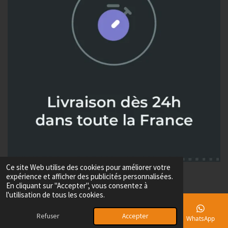
Ce site Web utilise des cookies pour améliorer votre
© 2024 - 2026 Metaux diffusion
expérience et afficher des publicités personnalisées.
Propulsé par
Webador
En cliquant sur "Accepter", vous consentez à
l'utilisation de tous les cookies.
Refuser
Accepter
E-mail
Téléphone
Carte
Facebook
WhatsApp