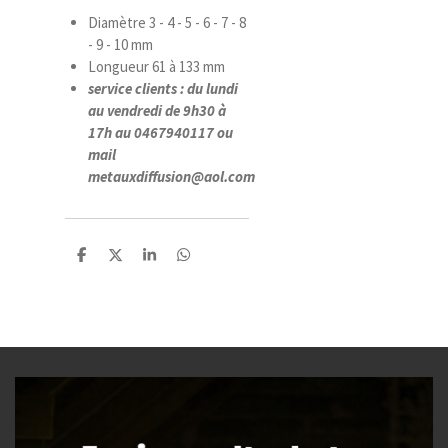
Diamètre 3 - 4 - 5 - 6 - 7 - 8
- 9 - 10 mm
Longueur 61 à 133 mm
service clients : du lundi
au vendredi de 9h30 à
17h au 0467940117 ou
mail
metauxdiffusion@aol.com
P
P
P
P
a
a
a
a
r
r
r
r
t
t
t
t
a
a
a
a
g
g
g
g
e
e
e
e
r
r
r
r