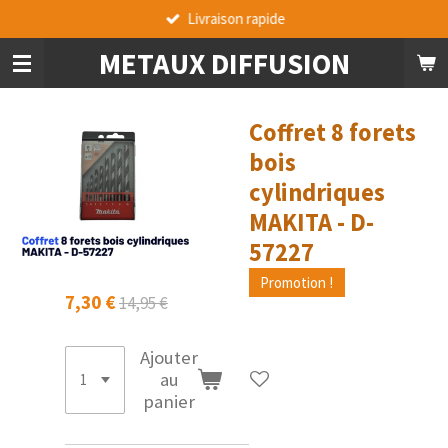
Livraison rapide
Passer
au
METAUX DIFFUSION
contenu
principal
Coffret 8 forets
bois
cylindriques
MAKITA - D-
57227
Promotion !
7,30 €
14,95 €
Ajouter
au
panier