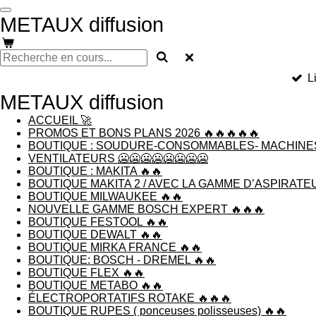
Passer
METAUX diffusion
au
contenu
principal
L
METAUX diffusion
ACCUEIL 🚀
PROMOS ET BONS PLANS 2026 🔥🔥🔥🔥🔥
BOUTIQUE : SOUDURE-CONSOMMABLES- MACHINES 
VENTILATEURS 🥶🥶🥶🥶🥶🥶🥶🥶
BOUTIQUE : MAKITA 🔥🔥
BOUTIQUE MAKITA 2 / AVEC LA GAMME D’ASPIRATE
BOUTIQUE MILWAUKEE 🔥🔥
NOUVELLE GAMME BOSCH EXPERT 🔥🔥🔥
BOUTIQUE FESTOOL 🔥🔥
BOUTIQUE DEWALT 🔥🔥
BOUTIQUE MIRKA FRANCE 🔥🔥
BOUTIQUE: BOSCH - DREMEL 🔥🔥
BOUTIQUE FLEX 🔥🔥
BOUTIQUE METABO 🔥🔥
ÉLECTROPORTATIFS ROTAKE 🔥🔥🔥
BOUTIQUE RUPES ( ponceuses polisseuses) 🔥🔥