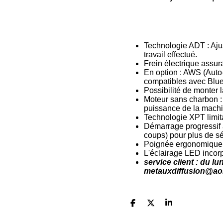
Technologie ADT : Aju
travail effectué.
Frein électrique assura
En option : AWS (Auto
compatibles avec Blue
Possibilité de monter 
Moteur sans charbon :
puissance de la mach
Technologie XPT limitan
Démarrage progressif 
coups) pour plus de sé
Poignée ergonomique S
L'éclairage LED incorp
service client : du 
metauxdiffusion@ao
P
P
P
a
a
a
r
r
r