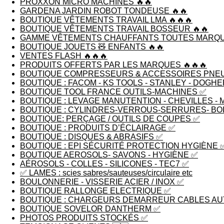
PROXXON MiCRO MACHINES 🔥🔥
GARDENA JARDIN ROBOT TONDEUSE 🔥🔥
BOUTIQUE VÊTEMENTS TRAVAIL LMA 🔥🔥🔥
BOUTIQUE VÊTEMENTS TRAVAIL BOSSEUR 🔥🔥
GAMME VÊTEMENTS CHAUFFANTS TOUTES MARQU
BOUTIQUE JOUETS 🧸 ENFANTS 🔥🔥
VENTES FLASH 🔥🔥🔥
PRODUITS OFFERTS PAR LES MARQUES 🔥🔥🔥
BOUTIQUE COMPRESSEURS & ACCESSOIRES PNE
BOUTIQUE : FACOM - KS TOOLS - STANLEY - DOGHE
BOUTIQUE TOOL FRANCE OUTILS-MACHINES ✅
BOUTIQUE : LEVAGE MANUTENTION - CHEVILLES - 
BOUTIQUE : CYLINDRES-VERROUS-SERRURES- BOI
BOUTIQUE: PERÇAGE / OUTILS DE COUPES ✅
BOUTIQUE : PRODUITS D’ÉCLAIRAGE ✅
BOUTIQUE : DISQUES & ABRASIFS ✅
BOUTIQUE : EPI SÉCURITÉ PROTECTION HYGIÈNE 
BOUTIQUE AEROSOLS- SAVONS - HYGIÈNE ✅
AÉROSOLS - COLLES - SILICONES - TEC7 ✅
✅ LAMES : scies sabres/sauteuses/circulaire etc
BOULONNERIE - VISSERIE ACIER / INOX ✅
BOUTIQUE RALLONGE ELECTRIQUE ✅
BOUTIQUE : CHARGEURS DEMARREUR CABLES AU
BOUTIQUE SOVELOR DANTHERM ✅
PHOTOS PRODUITS STOCKÉS ✅