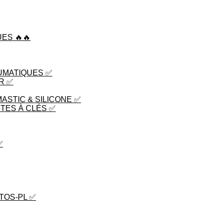
ES 🔥🔥
UMATIQUES ✅
R ✅
MASTIC & SILICONE ✅
TES À CLÉS ✅
✅
TOS-PL ✅