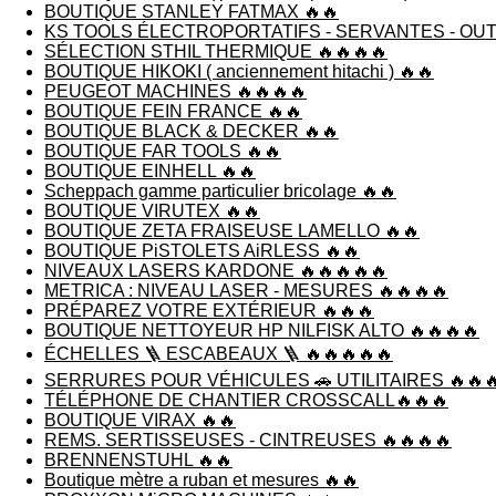
BOUTIQUE STANLEY FATMAX 🔥🔥
KS TOOLS ÉLECTROPORTATIFS - SERVANTES - OUTI
SÉLECTION STHIL THERMIQUE 🔥🔥🔥🔥
BOUTIQUE HIKOKI ( anciennement hitachi ) 🔥🔥
PEUGEOT MACHINES 🔥🔥🔥🔥
BOUTIQUE FEIN FRANCE 🔥🔥
BOUTIQUE BLACK & DECKER 🔥🔥
BOUTIQUE FAR TOOLS 🔥🔥
BOUTIQUE EINHELL 🔥🔥
Scheppach gamme particulier bricolage 🔥🔥
BOUTIQUE VIRUTEX 🔥🔥
BOUTIQUE ZETA FRAISEUSE LAMELLO 🔥🔥
BOUTIQUE PiSTOLETS AiRLESS 🔥🔥
NIVEAUX LASERS KARDONE 🔥🔥🔥🔥🔥
METRICA : NIVEAU LASER - MESURES 🔥🔥🔥🔥
PRÉPAREZ VOTRE EXTÉRIEUR 🔥🔥🔥
BOUTIQUE NETTOYEUR HP NILFISK ALTO 🔥🔥🔥🔥
ÉCHELLES 🪜 ESCABEAUX 🪜 🔥🔥🔥🔥🔥
SERRURES POUR VÉHICULES 🚗 UTILITAIRES 🔥🔥
TÉLÉPHONE DE CHANTIER CROSSCALL🔥🔥🔥
BOUTIQUE VIRAX 🔥🔥
REMS. SERTISSEUSES - CINTREUSES 🔥🔥🔥🔥
BRENNENSTUHL 🔥🔥
Boutique mètre a ruban et mesures 🔥🔥