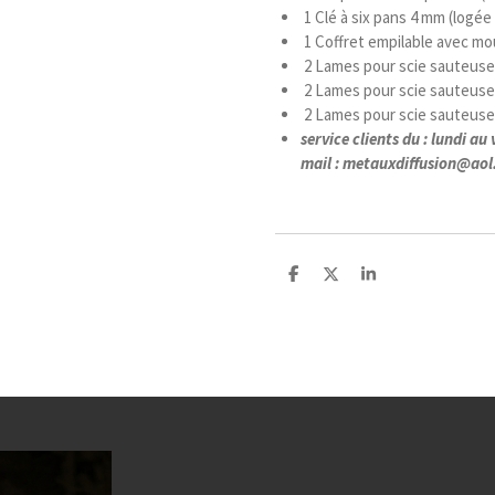
1 Clé à six pans 4 mm (logée 
1 Coffret empilable avec mo
2 Lames pour scie sauteuse
2 Lames pour scie sauteuse
2 Lames pour scie sauteuse
service clients du : lundi a
mail : metauxdiffusion@ao
P
P
P
a
a
a
r
r
r
t
t
t
a
a
a
g
g
g
e
e
e
r
r
r