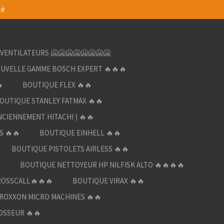
té
VENTILATEURS 🥶🥶🥶🥶🥶🥶🥶🥶
UVELLE GAMME BOSCH EXPERT 🔥🔥🔥

BOUTIQUE FLEX 🔥🔥
OUTIQUE STANLEY FATMAX 🔥🔥
NCIENNEMENT HITACHI ) 🔥🔥
S 🔥🔥
BOUTIQUE EINHELL 🔥🔥
BOUTIQUE PISTOLETS AIRLESS 🔥🔥

BOUTIQUE NETTOYEUR HP NILFISK ALTO 🔥🔥🔥🔥
ROSSCALL🔥🔥🔥
BOUTIQUE VIRAX 🔥🔥
ROXXON MICRO MACHINES 🔥🔥
OSSEUR 🔥🔥