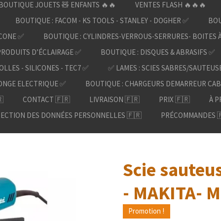
BOUTIQUE JOUETS 🧸 ENFANTS 🔥🔥
VENTES FLASH 🔥🔥🔥
BOUTIQUE : FACOM - KS TOOLS - STANLEY - DOGHER ✅
BOU
ICONE ✅
BOUTIQUE : CYLINDRES-VERROUS-SERRURES- BOITES 
PRODUITS D’ÉCLAIRAGE ✅
BOUTIQUE : DISQUES & ABRASIFS ✅
OLLES - SILICONES - TEC7 ✅
✅ LAMES : SCIES SABRES/SAUTEUS
ONGE ELECTRIQUE ✅
BOUTIQUE : CHARGEURS DEMARREUR CAB

CONTACT 🇫🇷
LIVRAISON 🇫🇷
PRIX 🇫🇷
À P
ECTION DES DONNÉES PERSONNELLES 🇫🇷
PRÉCOMMANDES 
Scie sauteu
- MAKITA- M
Promotion !