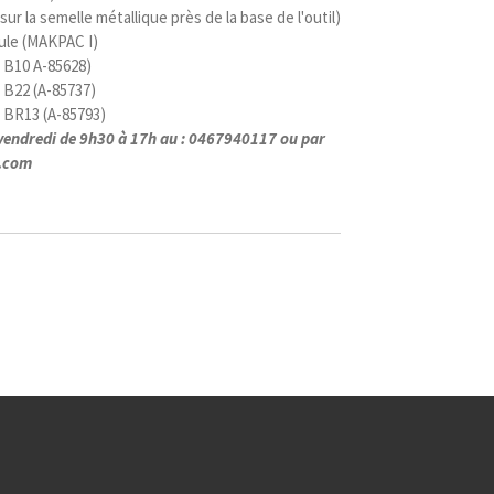
sur la semelle métallique près de la base de l'outil)
ule (MAKPAC I)
 B10 A-85628)
 B22 (A-85737)
 BR13 (A-85793)
u vendredi de 9h30 à 17h au : 0467940117 ou par
l.com