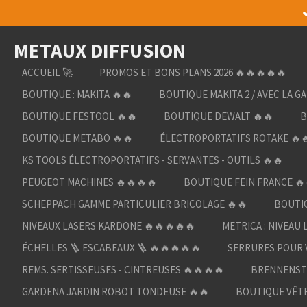
Passer
au
METAUX DIFFUSION
contenu
principal
ACCUEIL 🚀
PROMOS ET BONS PLANS 2026 🔥🔥🔥🔥🔥
BOUTIQUE : MAKITA 🔥🔥
BOUTIQUE MAKITA 2 / AVEC LA G
BOUTIQUE FESTOOL 🔥🔥
BOUTIQUE DEWALT 🔥🔥
B
BOUTIQUE METABO 🔥🔥
ÉLECTROPORTATIFS ROTAKE 🔥
KS TOOLS ÉLECTROPORTATIFS - SERVANTES - OUTILS 🔥🔥
PEUGEOT MACHINES 🔥🔥🔥🔥
BOUTIQUE FEIN FRANCE 🔥
SCHEPPACH GAMME PARTICULIER BRICOLAGE 🔥🔥
BOUTIQ
NIVEAUX LASERS KARDONE 🔥🔥🔥🔥🔥
METRICA : NIVEAU 
ÉCHELLES 🪜 ESCABEAUX 🪜 🔥🔥🔥🔥🔥
SERRURES POUR V
REMS. SERTISSEUSES - CINTREUSES 🔥🔥🔥🔥
BRENNENST
GARDENA JARDIN ROBOT TONDEUSE 🔥🔥
BOUTIQUE VÊTE