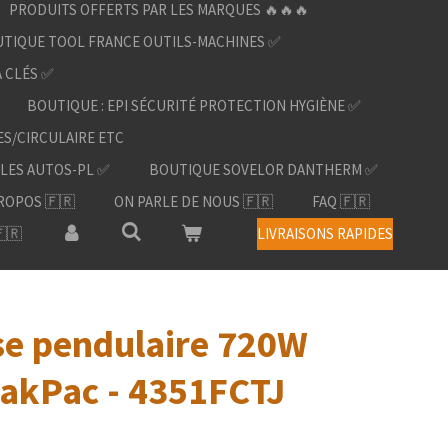
PRODUITS OFFERTS PAR LES MARQUES 🔥🔥🔥
TIQUE TOOL FRANCE OUTILS-MACHINES ✅
À CLÉS ✅
BOUTIQUE : EPI SÉCURITÉ PROTECTION HYGIÈNE ✅
ES/CIRCULAIRE ETC
LES AUTOS-PL ✅
BOUTIQUE SOVELOR DANTHERM ✅
ROPOS 🇫🇷
ON PARLE DE NOUS 🇫🇷
FAQ 🇫🇷
🇷
LIVRAISONS RAPIDES
se pendulaire 720W
akPac - 4351FCTJ