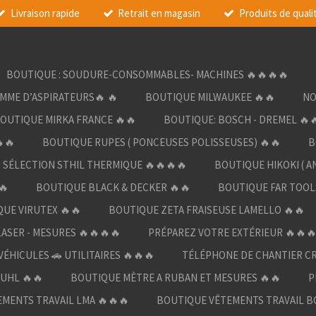
Livraison rapide
Retrait en magasin
Produits de quali
BOUTIQUE : SOUDURE-CONSOMMABLES- MACHINES 🔥🔥🔥🔥
AMME D’ASPIRATEURS🔥 🔥
BOUTIQUE MILWAUKEE 🔥🔥
NO
OUTIQUE MIRKA FRANCE 🔥🔥
BOUTIQUE: BOSCH - DREMEL 🔥
🔥
BOUTIQUE RUPES ( PONCEUSES POLISSEUSES) 🔥🔥
B
SÉLECTION STHIL THERMIQUE 🔥🔥🔥🔥
BOUTIQUE HIKOKI ( A
🔥
BOUTIQUE BLACK & DECKER 🔥🔥
BOUTIQUE FAR TOOL
UE VIRUTEX 🔥🔥
BOUTIQUE ZETA FRAISEUSE LAMELLO 🔥🔥
LASER - MESURES 🔥🔥🔥🔥
PRÉPAREZ VOTRE EXTÉRIEUR 🔥🔥
ÉHICULES 🚗 UTILITAIRES 🔥🔥🔥
TÉLÉPHONE DE CHANTIER C
UHL 🔥🔥
BOUTIQUE MÈTRE A RUBAN ET MESURES 🔥🔥
P
MENTS TRAVAIL LMA 🔥🔥🔥
BOUTIQUE VÊTEMENTS TRAVAIL B