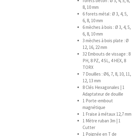
forets béton : Ø 3, 4, 5, 6,
8, 10 mm
6 forets métal : Ø 3, 4, 5,
6, 8, 10 mm
6 mèches à bois : Ø 3, 4, 5,
6, 8, 10 mm
3 mèches à bois plate : Ø
12, 16, 22 mm
32 Embouts de vissage : 8
PH, 8 PZ, 4 SL, 4 HEX, 8
TORX
7 Douilles : Ø6, 7, 8, 10, 11,
12, 13 mm
8 Clés Hexagonales | 1
Adaptateur de douille
1 Porte-embout
magnétique
1 Fraise à métaux 12,7 mm
1 Mètre ruban 3m | 1
Cutter
1 Poignée en T de