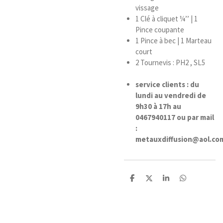
vissage
1 Clé à cliquet ¼’’ | 1
Pince coupante
1 Pince à bec | 1 Marteau
court
2 Tournevis : PH2 , SL5
service clients : du
lundi au vendredi de
9h30 à 17h au
0467940117 ou par mail
:
metauxdiffusion@aol.co
P
P
P
P
a
a
a
a
r
r
r
r
t
t
t
t
a
a
a
a
g
g
g
g