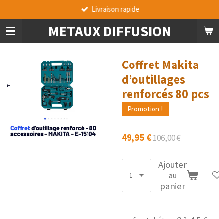
Livraison rapide
Passer
au
METAUX DIFFUSION
contenu
principal
Coffret Makita
d’outillages
renforcés 80 pcs
Promotion !
49,95 €
106,00 €
Ajouter
au
panier