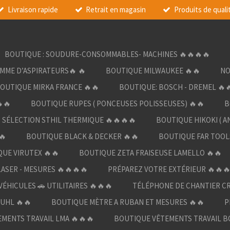
Livraison rapide
Retrait en magasin
Produits de quali
BOUTIQUE : SOUDURE-CONSOMMABLES- MACHINES 🔥🔥🔥🔥
AMME D’ASPIRATEURS🔥 🔥
BOUTIQUE MILWAUKEE 🔥🔥
NO
OUTIQUE MIRKA FRANCE 🔥🔥
BOUTIQUE: BOSCH - DREMEL 🔥
🔥
BOUTIQUE RUPES ( PONCEUSES POLISSEUSES) 🔥🔥
B
SÉLECTION STHIL THERMIQUE 🔥🔥🔥🔥
BOUTIQUE HIKOKI ( A
🔥
BOUTIQUE BLACK & DECKER 🔥🔥
BOUTIQUE FAR TOOL
UE VIRUTEX 🔥🔥
BOUTIQUE ZETA FRAISEUSE LAMELLO 🔥🔥
LASER - MESURES 🔥🔥🔥🔥
PRÉPAREZ VOTRE EXTÉRIEUR 🔥🔥
ÉHICULES 🚗 UTILITAIRES 🔥🔥🔥
TÉLÉPHONE DE CHANTIER C
UHL 🔥🔥
BOUTIQUE MÈTRE A RUBAN ET MESURES 🔥🔥
P
MENTS TRAVAIL LMA 🔥🔥🔥
BOUTIQUE VÊTEMENTS TRAVAIL B