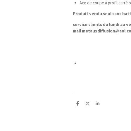
Axe de coupe à profil carré 
Produit vendu seul sans batt
service clients du lundi au 
mail metauxdiffusion@aol.c
P
P
P
a
a
a
r
r
r
t
t
t
a
a
a
g
g
g