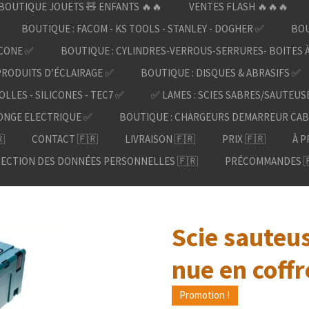
BOUTIQUE JOUETS 🧸 ENFANTS 🔥🔥
VENTES FLASH 🔥🔥🔥
BOUTIQUE : FACOM - KS TOOLS - STANLEY - DOGHER ✅
BOU
ICONE ✅
BOUTIQUE : CYLINDRES-VERROUS-SERRURES- BOITES 
PRODUITS D’ÉCLAIRAGE ✅
BOUTIQUE : DISQUES & ABRASIFS ✅
OLLES - SILICONES - TEC7 ✅
✅ LAMES : SCIES SABRES/SAUTEUS
ONGE ELECTRIQUE ✅
BOUTIQUE : CHARGEURS DEMARREUR CAB

CONTACT 🇫🇷
LIVRAISON 🇫🇷
PRIX 🇫🇷
À P
ECTION DES DONNÉES PERSONNELLES 🇫🇷
PRÉCOMMANDES 
Scie sauteus
nue en coffr
Promotion !