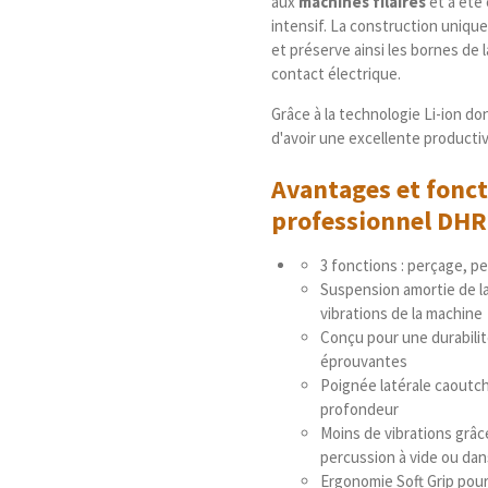
aux
machines filaires
et a été
intensif. La construction uniqu
et préserve ainsi les bornes de 
contact électrique.
Grâce à la technologie Li-ion do
d'avoir une excellente productiv
Avantages et fonct
professionnel
DHR
3 fonctions : perçage, p
Suspension amortie de la
vibrations de la machine
Conçu pour une durabilit
éprouvantes
Poignée latérale caoutc
profondeur
Moins de vibrations grâ
percussion à vide ou dan
Ergonomie Soft Grip pour