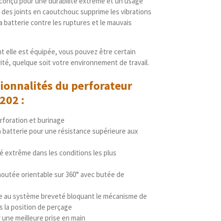
 conçu pour une durabilité extrême et un usage
e des joints en caoutchouc supprime les vibrations
la batterie contre les ruptures et le mauvais
nt elle est équipée, vous pouvez être certain
ité, quelque soit votre environnement de travail.
ionnalités du perforateur
202
:
erforation et burinage
 batterie pour une résistance supérieure aux
é extrême dans les conditions les plus
houtée orientable sur 360° avec butée de
ce au système breveté bloquant le mécanisme de
s la position de perçage
 une meilleure prise en main