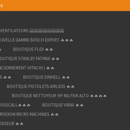
té
VENTILATEURS 🥶🥶🥶🥶🥶🥶🥶🥶
UVELLE GAMME BOSCH EXPERT 🔥🔥🔥

BOUTIQUE FLEX 🔥🔥
OUTIQUE STANLEY FATMAX 🔥🔥
NCIENNEMENT HITACHI ) 🔥🔥
S 🔥🔥
BOUTIQUE EINHELL 🔥🔥
BOUTIQUE PISTOLETS AIRLESS 🔥🔥

BOUTIQUE NETTOYEUR HP NILFISK ALTO 🔥🔥🔥🔥
ROSSCALL🔥🔥🔥
BOUTIQUE VIRAX 🔥🔥
ROXXON MICRO MACHINES 🔥🔥
OSSEUR 🔥🔥