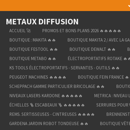
Passer
au
METAUX DIFFUSION
contenu
principal
ACCUEIL 🚀
PROMOS ET BONS PLANS 2026 🔥🔥🔥🔥🔥
BOUTIQUE : MAKITA 🔥🔥
BOUTIQUE MAKITA 2 / AVEC LA G
BOUTIQUE FESTOOL 🔥🔥
BOUTIQUE DEWALT 🔥🔥
B
BOUTIQUE METABO 🔥🔥
ÉLECTROPORTATIFS ROTAKE 🔥
KS TOOLS ÉLECTROPORTATIFS - SERVANTES - OUTILS 🔥🔥
PEUGEOT MACHINES 🔥🔥🔥🔥
BOUTIQUE FEIN FRANCE 🔥
SCHEPPACH GAMME PARTICULIER BRICOLAGE 🔥🔥
BOUTIQ
NIVEAUX LASERS KARDONE 🔥🔥🔥🔥🔥
METRICA : NIVEAU 
ÉCHELLES 🪜 ESCABEAUX 🪜 🔥🔥🔥🔥🔥
SERRURES POUR V
REMS. SERTISSEUSES - CINTREUSES 🔥🔥🔥🔥
BRENNENST
GARDENA JARDIN ROBOT TONDEUSE 🔥🔥
BOUTIQUE VÊTE