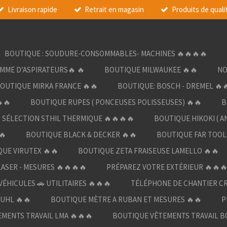
Livraison rapide
Retrait en magasin
Produits de quali
BOUTIQUE : SOUDURE-CONSOMMABLES- MACHINES 🔥🔥🔥🔥
AMME D’ASPIRATEURS🔥 🔥
BOUTIQUE MILWAUKEE 🔥🔥
NO
OUTIQUE MIRKA FRANCE 🔥🔥
BOUTIQUE: BOSCH - DREMEL 🔥
🔥
BOUTIQUE RUPES ( PONCEUSES POLISSEUSES) 🔥🔥
B
SÉLECTION STHIL THERMIQUE 🔥🔥🔥🔥
BOUTIQUE HIKOKI ( A
🔥
BOUTIQUE BLACK & DECKER 🔥🔥
BOUTIQUE FAR TOOL
UE VIRUTEX 🔥🔥
BOUTIQUE ZETA FRAISEUSE LAMELLO 🔥🔥
LASER - MESURES 🔥🔥🔥🔥
PRÉPAREZ VOTRE EXTÉRIEUR 🔥🔥
ÉHICULES 🚗 UTILITAIRES 🔥🔥🔥
TÉLÉPHONE DE CHANTIER C
UHL 🔥🔥
BOUTIQUE MÈTRE A RUBAN ET MESURES 🔥🔥
P
MENTS TRAVAIL LMA 🔥🔥🔥
BOUTIQUE VÊTEMENTS TRAVAIL B