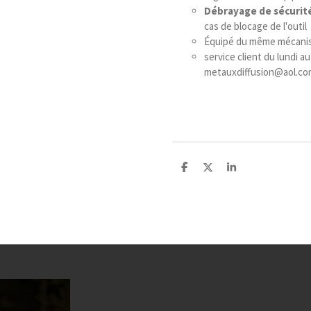
Débrayage de sécurit
cas de blocage de l'outil
Équipé du même mécanism
service client du lundi a
metauxdiffusion@aol.co
P
P
P
a
a
a
r
r
r
t
t
t
a
a
a
g
g
g
e
e
e
r
r
r