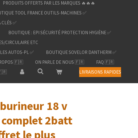
PRODUITS OFFERTS PAR LES MARQUES 🔥🔥🔥
TIQUE TOOL FRANCE OUTILS-MACHINES ✅
À CLÉS ✅
BOUTIQUE : EPI SÉCURITÉ PROTECTION HYGIÈNE ✅
ES/CIRCULAIRE ETC
LES AUTOS-PL ✅
BOUTIQUE SOVELOR DANTHERM ✅
ROPOS 🇫🇷
ON PARLE DE NOUS 🇫🇷
FAQ 🇫🇷
🇷
LIVRAISONS RAPIDES
 burineur 18 v
é complet 2batt
fret le plus