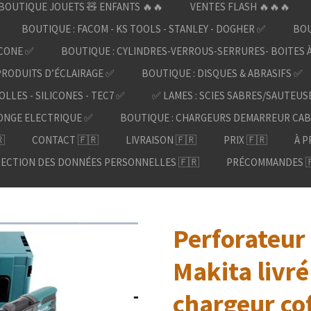
BOUTIQUE JOUETS 🧸 ENFANTS 🔥🔥
VENTES FLASH 🔥🔥🔥
BOUTIQUE : FACOM - KS TOOLS - STANLEY - DOGHER ✅
BOU
ICONE ✅
BOUTIQUE : CYLINDRES-VERROUS-SERRURES- BOITES 
PRODUITS D’ÉCLAIRAGE ✅
BOUTIQUE : DISQUES & ABRASIFS ✅
OLLES - SILICONES - TEC7 ✅
✅ LAMES : SCIES SABRES/SAUTEUS
ONGE ELECTRIQUE ✅
BOUTIQUE : CHARGEURS DEMARREUR CAB

CONTACT 🇫🇷
LIVRAISON 🇫🇷
PRIX 🇫🇷
À P
ECTION DES DONNÉES PERSONNELLES 🇫🇷
PRÉCOMMANDES 
Perforateur
Makita livr
chargeur cof