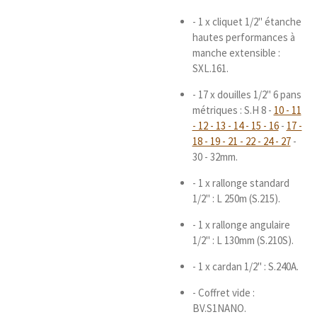
- 1 x cliquet 1/2" étanche
hautes performances à
manche extensible :
SXL.161.
- 17 x douilles 1/2" 6 pans
métriques : S.H 8 -
10 - 11
- 12 - 13 - 14 - 15 - 16
-
17 -
18 - 19 - 21 - 22 - 24 - 27
-
30 - 32mm.
- 1 x rallonge standard
1/2" : L 250m (S.215).
- 1 x rallonge angulaire
1/2" : L 130mm (S.210S).
- 1 x cardan 1/2" : S.240A.
- Coffret vide :
BV.S1NANO.