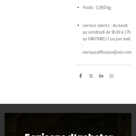
Poids : 3,950 kg.
service clients : du lundi
au vendredi de 9h30 à 17h
au 0467940117 ou par mail
:
metauxdiffusion@aol.com
P
P
P
P
a
a
a
a
r
r
r
r
t
t
t
t
a
a
a
a
g
g
g
g
e
e
e
e
r
r
r
r