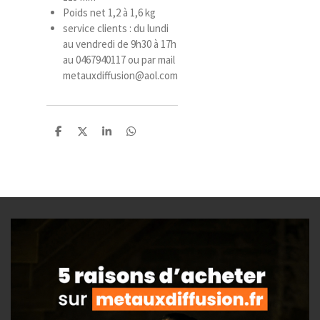
Poids net 1,2 à 1,6 kg
service clients : du lundi
au vendredi de 9h30 à 17h
au 0467940117 ou par mail
metauxdiffusion@aol.com
P
P
P
P
a
a
a
a
r
r
r
r
t
t
t
t
a
a
a
a
g
g
g
g
e
e
e
e
r
r
r
r