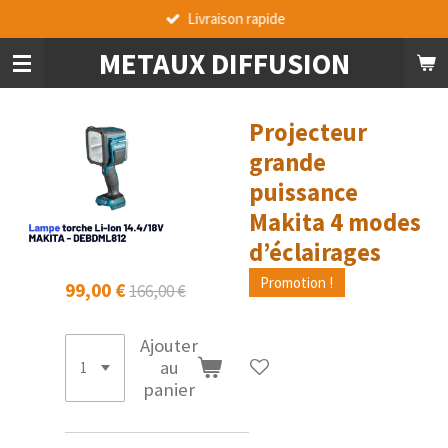
Livraison rapide
Passer
au
METAUX DIFFUSION
contenu
principal
Projecteur
grande
puissance
Makita 4 modes
d’éclairages
Promotion !
99,00 €
166,00 €
Ajouter
au
panier