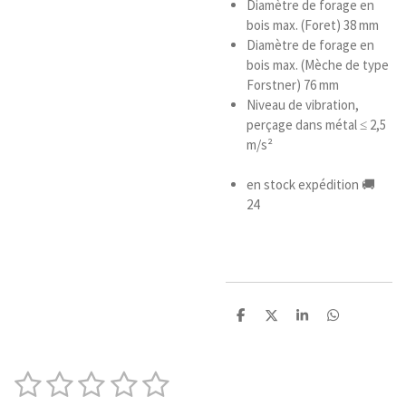
Diamètre de forage en
bois max. (Foret) 38 mm
Diamètre de forage en
bois max. (Mèche de type
Forstner) 76 mm
Niveau de vibration,
perçage dans métal ≤ 2,5
m/s²
en stock expédition 🚚
24
P
P
P
P
a
a
a
a
r
r
r
r
t
t
t
t
1
2
3
4
5
a
a
a
a
E
É
g
g
g
g
n
v
e
e
e
e