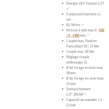
Énergie 18 V Tension LXT
✓
Composant batterie Li-
ion
BL Motor ✓
Vitesse à vide max 0 -
500
/ 0 - 1900
min- ¹
Couple max. fixation
franc/élast 50 / 27 Nm
Couple max. 60 Nm
Réglage couple
embrayage 21
Ø de forage en bois max.
38 mm
Ø de forage en acier max.
13 mm
Emmanchement
1/2"-20UNF "
Capacité du mandrin 1,5 -
13 mm